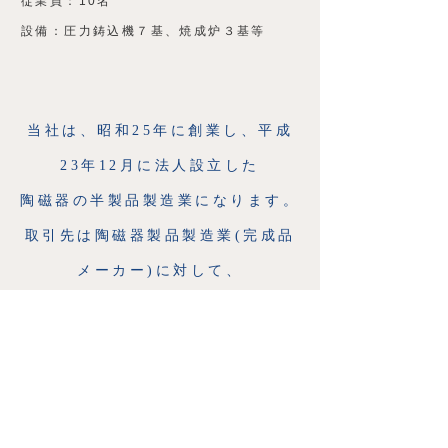
従業員：10名
設備：圧力鋳込機７基、焼成炉３基等
当社は、昭和25年に創業し、平成
23年12月に法人設立した
陶磁器の半製品製造業になります。
取引先は陶磁器製品製造業(完成品
メーカー)に対して、
洋食器等の陶磁器半製品(生地とも
云う)を鋳込み成形技術にて製造し
てきました。
中でも圧力鋳込み機７基を活かし、
各完成品メーカーの依頼に基づく