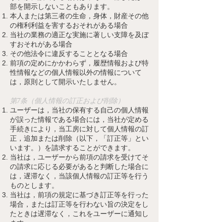
部を開示しないこともあります。
本人または第三者の生命，身体，財産その他
の権利利益を害するおそれがある場合
当社
の業務の適正な実施に著しい支障を及ぼ
すおそれがある場合
その他法令に違反することとなる場合
前項の定めにかかわらず，履歴情報および特
性情報などの個人情報以外の情報について
は，原則として開示いたしません。
第7条（個人情報の訂正および削除）
ユーザーは，当社の保有する自己の個人情報
が誤った情報である場合には，
当社
が定める
手続きにより，当工房に対して個人情報の訂
正，追加または削除（以下，「訂正等」とい
います。）を請求することができます。
当社
は，ユーザーから前項の請求を受けてそ
の請求に応じる必要があると判断した場合に
は，遅滞なく，当該個人情報の訂正等を行う
ものとします。
当社
は，前項の規定に基づき訂正等を行った
場合，または訂正等を行わない旨の決定をし
たときは遅滞なく，これをユーザーに通知し