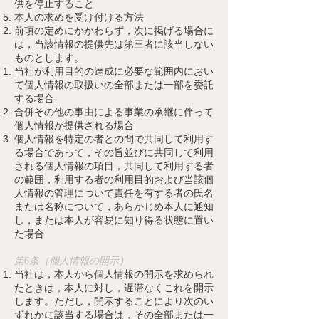
供を停止すること
本人の求めを受け付ける方法
前項の定めにかかわらず，次に掲げる場合に
は，当該情報の提供先は第三者に該当しない
ものとします。
当社
が利用目的の達成に必要な範囲内におい
て個人情報の取扱いの全部または一部を委託
する場合
合併その他の事由による事業の承継に伴って
個人情報が提供される場合
個人情報を特定の者との間で共同して利用す
る場合であって，その旨並びに共同して利用
される個人情報の項目，共同して利用する者
の範囲，利用する者の利用目的および当該個
人情報の管理について責任を有する者の氏名
または名称について，あらかじめ本人に通知
し，または本人が容易に知り得る状態に置い
た場合
第6条（個人情報の開示）
当社
は，本人から個人情報の開示を求められ
たときは，本人に対し，遅滞なくこれを開示
します。ただし，開示することにより次のい
ずれかに該当する場合は，その全部または一