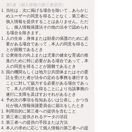
第5条（個人情報の第三者提供）
当社
は，次に掲げる場合を除いて，あらかじ
めユーザーの同意を得ることなく，第三者に
個人情報を提供することはありません。ただ
し，個人情報保護法その他の法令で認められ
る場合を除きます。
人の生命，身体または財産の保護のために必
要がある場合であって，本人の同意を得るこ
とが困難であるとき
公衆衛生の向上または児童の健全な育成の推
進のために特に必要がある場合であって，本
人の同意を得ることが困難であるとき
国の機関もしくは地方公共団体またはその委
託を受けた者が法令の定める事務を遂行する
ことに対して協力する必要がある場合であっ
て，本人の同意を得ることにより当該事務の
遂行に支障を及ぼすおそれがあるとき
予め次の事項を告知あるいは公表し，かつ当
社が個人情報保護委員会に届出をしたとき
利用目的に第三者への提供を含むこと
第三者に提供されるデータの項目
第三者への提供の手段または方法
本人の求めに応じて個人情報の第三者への提