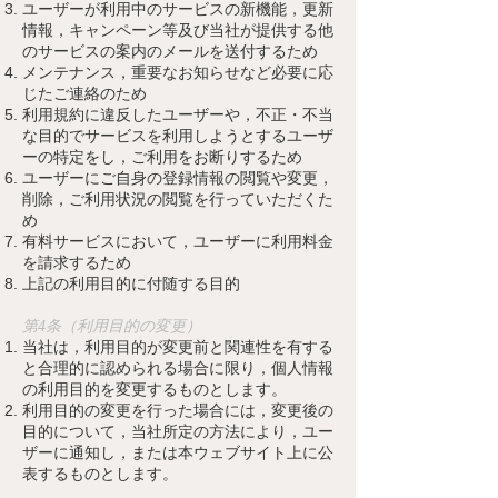
ユーザーが利用中のサービスの新機能，更新
情報，キャンペーン等及び当社が提供する他
のサービスの案内のメールを送付するため
メンテナンス，重要なお知らせなど必要に応
じたご連絡のため
利用規約に違反したユーザーや，不正・不当
な目的でサービスを利用しようとするユーザ
ーの特定をし，ご利用をお断りするため
ユーザーにご自身の登録情報の閲覧や変更，
削除，ご利用状況の閲覧を行っていただくた
め
有料サービスにおいて，ユーザーに利用料金
を請求するため
上記の利用目的に付随する目的
第4条（利用目的の変更）
当社
は，利用目的が変更前と関連性を有する
と合理的に認められる場合に限り，個人情報
の利用目的を変更するものとします。
利用目的の変更を行った場合には，変更後の
目的について，当社所定の方法により，ユー
ザーに通知し，または本ウェブサイト上に公
表するものとします。