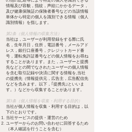
の他の記述等により特定の個人を識別できる
情報及び容貌，指紋，声紋にかかるデータ，
及び健康保険証の保険者番号などの当該情報
単体から特定の個人を識別できる情報（個人
識別情報）を指します。
第2条（個人情報の収集方法）
当社
は，ユーザーが利用登録をする際に氏
名，生年月日，住所，電話番号，メールアド
レス，銀行口座番号，クレジットカード番
号，運転免許証番号などの個人情報をお尋ね
することがあります。また，ユーザーと提携
先などとの間でなされたユーザーの個人情報
を含む取引記録や決済に関する情報を,当社
の提携先（情報提供元，広告主，広告配信先
などを含みます。以下，｢提携先｣といいま
す。）などから収集することがあります。
第3条（個人情報を収集・利用する目的）
当社
が個人情報を収集・利用する目的は，以
下のとおりです。
当社サービスの提供・運営のため
ユーザーからのお問い合わせに回答するため
（本人確認を行うことを含む）