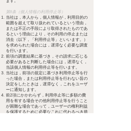
ます。
第8条（個人情報の利用停止等）
当社
は，本人から，個人情報が，利用目的の
範囲を超えて取り扱われているという理由，
または不正の手段により取得されたものであ
るという理由により，その利用の停止または
消去（以下，「利用停止等」といいます。）
を求められた場合には，遅滞なく必要な調査
を行います。
前項の調査結果に基づき，その請求に応じる
必要があると判断した場合には，遅滞なく，
当該個人情報の利用停止等を行います。
当社
は，前項の規定に基づき利用停止等を行
った場合，または利用停止等を行わない旨の
決定をしたときは，遅滞なく，これをユーザ
ーに通知します。
前2項にかかわらず，利用停止等に多額の費
用を有する場合その他利用停止等を行うこと
が困難な場合であって，ユーザーの権利利益
を保護するために必要なこれに代わるべき措
置をとれる場合は，この代替策を講じるもの
とします。